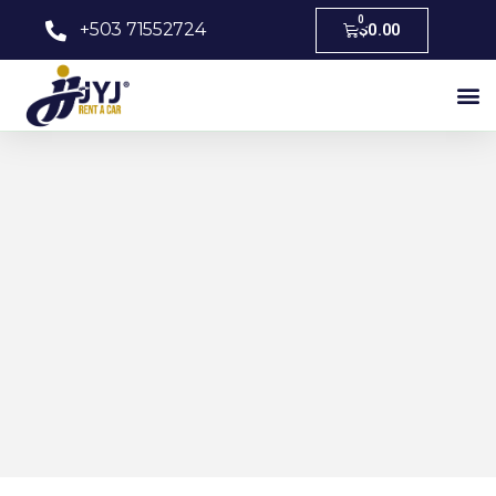
0
+503 71552724
$
0.00