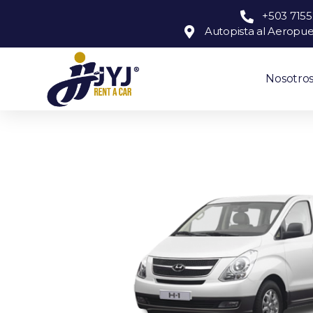
+503 715
Autopista al Aeropu
Nosotro