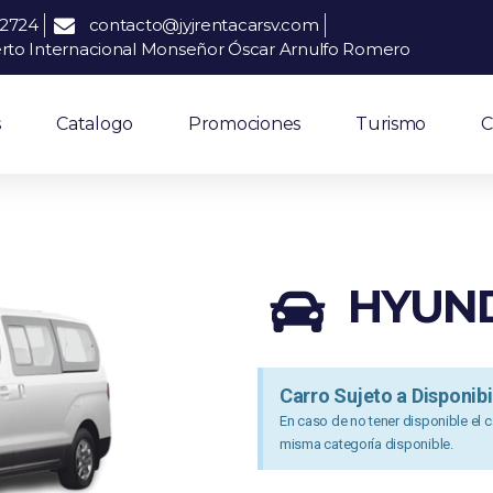
52724
contacto@jyjrentacarsv.com
erto Internacional Monseñor Óscar Arnulfo Romero
s
Catalogo
Promociones
Turismo
C
HYUND
Carro Sujeto a Disponibi
En caso de no tener disponible el ca
misma categoría disponible.