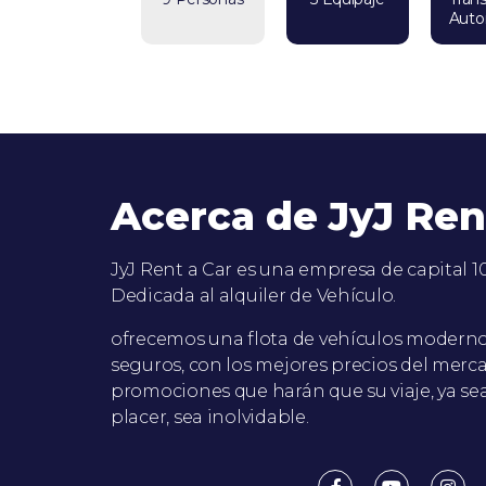
Auto
Acerca de JyJ Ren
JyJ Rent a Car es una empresa de capital 
Dedicada al alquiler de Vehículo.
ofrecemos una flota de vehículos modernos
seguros, con los mejores precios del merc
promociones que harán que su viaje, ya se
placer, sea inolvidable.