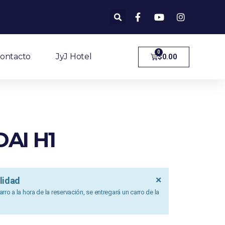
0
ontacto
JyJ Hotel
$
0.00
AI H1
×
lidad
rro a la hora de la reservación, se entregará un carro de la