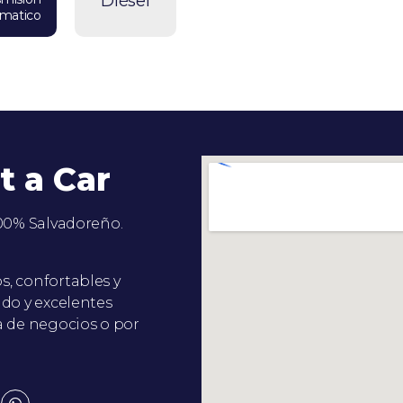
Diésel
matico
t a Car
100% Salvadoreño.
, confortables y
ado y excelentes
a de negocios o por